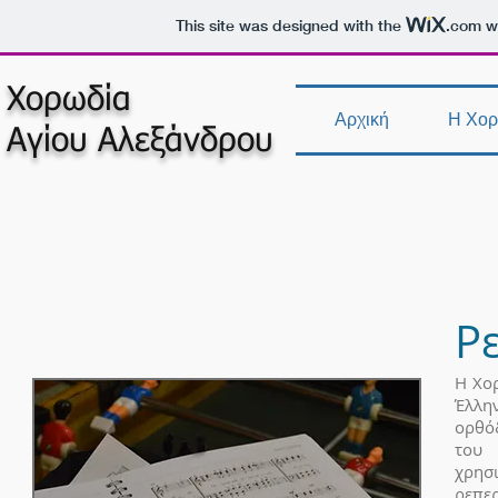
This site was designed with the
.com
we
Χορωδία
Αρχική
Η Χορ
Αγίου Αλεξάνδρου
Ρ
Η Χο
Έλλη
ορθόδ
του 
χρησ
ρεπε