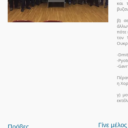
και 
βυζαν
β) σ
άλλω
πότε 
τον 
Ουκρ
-Dmit
-Pyot
-Gavr
Πέρα
η Χορ
γ) μ
εκτέλ
Γίνε μέλος
Πρόβες